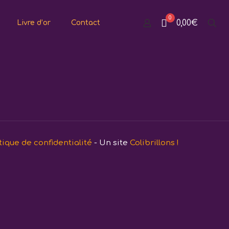
0
0,00€
Livre d’or
Contact
tique de confidentialité
- Un site
Colibrillons !