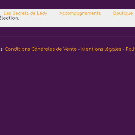
Les Secrets de Lédy
Accompagnements
Boutique
lection.
és.
Conditions Générales de Vente
-
Mentions légales
-
Poli