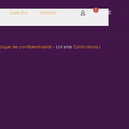
0
0,00€
Livre d’or
Contact
tique de confidentialité
- Un site
Colibrillons !