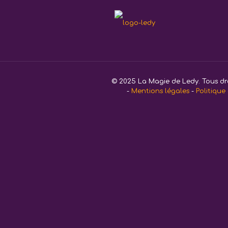
Aucun produit ne corresp
© 2025 La Magie de Ledy. Tous dro
-
Mentions légales
-
Politique