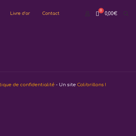
0
0,00€
Livre d’or
Contact
tique de confidentialité
- Un site
Colibrillons !