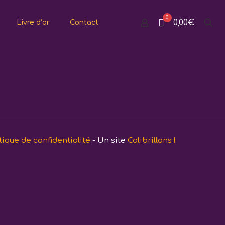
0
0,00€
Livre d’or
Contact
tique de confidentialité
- Un site
Colibrillons !