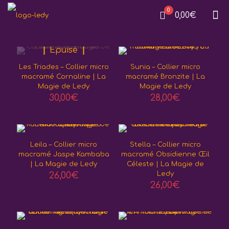
0
0,00€
Epuisé
Les Triades – Collier micro
Sunia – Collier micro
macramé Cornaline | La
macramé Bronzite | La
Magie de Ledy
Magie de Ledy
30,00
€
28,00
€
Leila – Collier micro
Stella – Collier micro
macramé Jaspe Kambaba
macramé Obsidienne Œil
| La Magie de Ledy
Céleste | La Magie de
26,00
€
Ledy
26,00
€