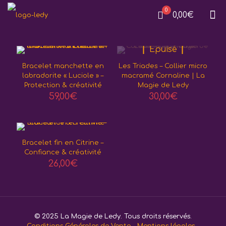
0
0,00€
Epuisé
Bracelet manchette en
Les Triades – Collier micro
labradorite « Luciole » –
macramé Cornaline | La
Protection & créativité
Magie de Ledy
59,00
€
30,00
€
Bracelet fin en Citrine –
Confiance & créativité
26,00
€
© 2025 La Magie de Ledy. Tous droits réservés.