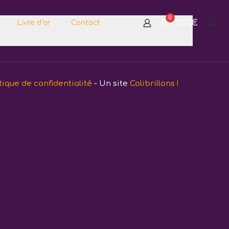
0
0,00€
Livre d’or
Contact
tique de confidentialité
- Un site
Colibrillons !