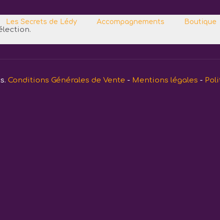
Les Secrets de Lédy
Accompagnements
Boutique
lection.
és.
Conditions Générales de Vente
-
Mentions légales
-
Poli