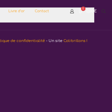
0
0,00€
Livre d’or
Contact
tique de confidentialité
- Un site
Colibrillons !