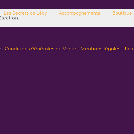
Les Secrets de Lédy
Accompagnements
Boutique
lection.
és.
Conditions Générales de Vente
-
Mentions légales
-
Poli