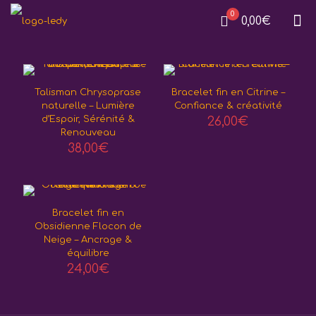
0
0,00€
Talisman Chrysoprase
Bracelet fin en Citrine –
naturelle – Lumière
Confiance & créativité
d’Espoir, Sérénité &
26,00
€
Renouveau
38,00
€
Bracelet fin en
Obsidienne Flocon de
Neige – Ancrage &
équilibre
24,00
€