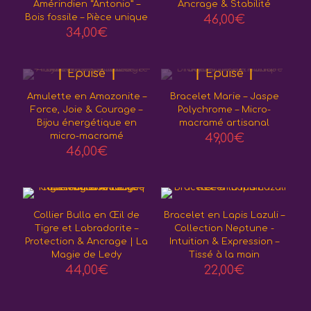
Amérindien “Antonio” –
Ancrage & Stabilité
Bois fossile – Pièce unique
46,00
€
34,00
€
Epuisé
Epuisé
Amulette en Amazonite –
Bracelet Marie – Jaspe
Force, Joie & Courage –
Polychrome – Micro-
Bijou énergétique en
macramé artisanal
micro-macramé
49,00
€
46,00
€
Collier Bulla en Œil de
Bracelet en Lapis Lazuli –
Tigre et Labradorite –
Collection Neptune -
Protection & Ancrage | La
Intuition & Expression –
Magie de Ledy
Tissé à la main
44,00
€
22,00
€