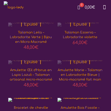
0
0,00€
Epuisé
Epuisé
Talisman Leila –
Talisman Essenia –
Labradorite Verte | Bijou
Labradorite violette
en Micro-Macramé
64,00
€
48,00
€
Epuisé
Epuisé
Amulette Œil d’Horus en
Amulette Marie – Talisman
Lapis Lazuli – Talisman
en Labradorite Bleue |
artisanal micro-macramé
Micro-macramé fait main
48,00
€
48,00
€
Bracelet de cheville
Amulette Bois Fossile –