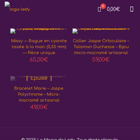
0
0,00€
Missy — Bague en cyanite
Collier Jaspe Orbiculaire –
tissée à la main (0,35 mm)
Talisman Duchesse – Bijou
— Pièce unique
micro-macramé artisanal
65,00
€
59,00
€
Epuisé
Bracelet Marie – Jaspe
Polychrome – Micro-
macramé artisanal
49,00
€