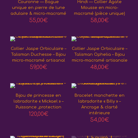
Couronne — Bague
Hindi — Collier Agate
unique en pierre de lune
Mousse en micro-
adulaire & micro-macramé
macramé (pièce unique)
55,00
€
58,00
€
Collier Jaspe Orbiculaire –
Collier Jaspe Orbiculaire –
Talisman Duchesse – Bijou
Talisman Ophelia – Bijou
micro-macramé artisanal
micro-macramé artisanale
59,00
€
48,00
€
Bijou de princesse en
Bracelet manchette en
labradorite « Mickael » –
labradorite « Billy » –
Puissance ,protection
Ancrage & clarté
120,00
€
intérieure
54,00
€
Epuisé