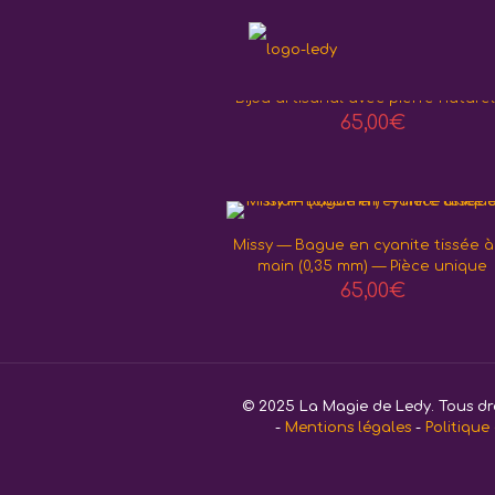
Bague Lotus en micro-macramé 
Bijou artisanal avec pierre naturel
65,00
€
Missy — Bague en cyanite tissée à
main (0,35 mm) — Pièce unique
65,00
€
© 2025 La Magie de Ledy. Tous dro
-
Mentions légales
-
Politique