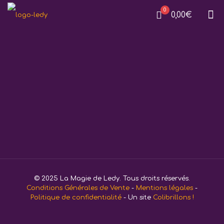
0
0,00€
Se souvenir de moi
S’inscrire
Mot de passe oublié ?
© 2025 La Magie de Ledy. Tous droits réservés.
Conditions Générales de Vente
-
Mentions légales
-
Politique de confidentialité
- Un site
Colibrillons !